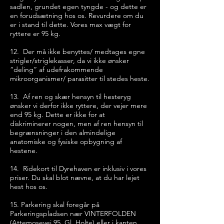
sadlen, grundet egen tyngde - og dette er
en forudsætning hos os. Revurdere om du
er i stand til dette. Vores max vægt for
ryttere er 95 kg.
12. Der må ikke benyttes/ medtages egne
strigler/striglekasser, da vi ikke ønsker
“deling” af udefrakommende
mikroorganismer/ parasitter til stedes heste.
13. Af ren og skær hensyn til hesteryg
ønsker vi derfor ikke ryttere, der vejer mere
end 95 kg. Dette er ikke for at
diskriminerer nogen, men af ren hensyn til
begrænsninger i den almindelige
anatomiske og fysiske opbygning af
hestene.
14. Ridekort til Dyrehaven er inklusiv i vores
priser. Du skal blot nævne, at du har lejet
hest hos os.
15. Parkering skal foregår på
Parkeringspladsen nær VINTERFOLDEN
(Attemosevej 95, Gl. Holte) eller i kanten