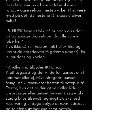
det dit ansvar ikke bare at løbe skoven
rundt – også selvom hesten virker til at være
med på det, da hestene får skader/ bliver
halte!
18. HUSK have et blik på bunden du rider
på og spørge dig selv om du ville kunne
løbe her?
Hvis ikke så kan hesten nok heller ikke og
kan vride om (derved få grimme skader)! Fx
is, mudder og knolde.
19. Aflysning tilbydes IKKE hos
Krathusgaard og der vil derfor, uanset om I
kommer eller ej, blive afregnet, uanset
årsag, da vi reserverer hesten til netop dig!
Derfor, hvis det er dårligt vejr eller I/du er
blevet syge eller uanset hvilken årsag – vil i
stadig blive tilsendt regning! Du skal ved
reservering af dage oplyse et navn, adresse
og telefonnummer osv, samt betale/
overføre ved booking!