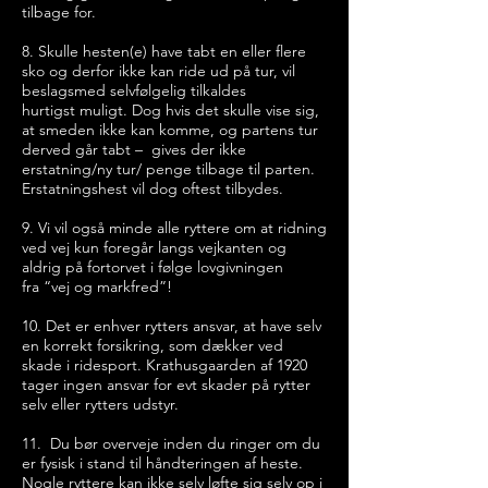
tilbage for.
8. Skulle hesten(e) have tabt en eller flere
sko og derfor ikke kan ride ud på tur, vil
beslagsmed selvfølgelig tilkaldes
hurtigst muligt. Dog hvis det skulle vise sig,
at smeden ikke kan komme, og partens tur
derved går tabt – gives der ikke
erstatning/ny tur/ penge tilbage til parten.
Erstatningshest vil dog oftest tilbydes.
9. Vi vil også minde alle ryttere om at ridning
ved vej kun foregår langs vejkanten og
aldrig på fortorvet i følge lovgivningen
fra “vej og markfred”!
10. Det er enhver rytters ansvar, at have selv
en korrekt forsikring, som dækker ved
skade i ridesport. Krathusgaarden af 1920
tager ingen ansvar for evt skader på rytter
selv eller rytters udstyr.
11. Du bør overveje inden du ringer om du
er fysisk i stand til håndteringen af heste.
Nogle ryttere kan ikke selv
løfte sig selv op i