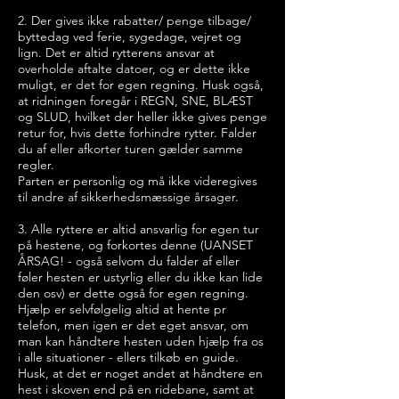
2. Der gives ikke rabatter/ penge tilbage/
byttedag ved ferie, sygedage, vejret og
lign. Det er altid rytterens ansvar at
overholde aftalte datoer, og er dette ikke
muligt, er det for egen regning. Husk også,
at ridningen foregår i REGN, SNE, BLÆST
og SLUD, hvilket der heller ikke gives penge
retur for, hvis dette forhindre rytter. Falder
du af eller afkorter turen gælder samme
regler.
Parten er personlig og må ikke videregives
til andre af sikkerhedsmæssige årsager.
3. Alle ryttere er altid ansvarlig for egen tur
på hestene, og forkortes denne (UANSET
ÅRSAG! - også selvom du falder af eller
føler hesten er ustyrlig eller du ikke kan lide
den osv) er dette også for egen
regning.
Hjælp er selvfølgelig altid at hente pr
telefon, men igen er det eget ansvar, om
man kan håndtere hesten uden hjælp fra os
i alle situationer - ellers tilkøb en guide.
Husk, at det er noget andet at håndtere en
hest i skoven end på en ridebane, samt at