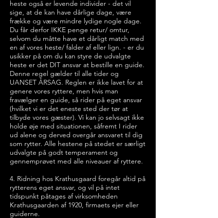
heste også er levende individer - det vil
sige, at de kan have dårlige dage, være
frække og være mindre lydige nogle dage.
Du får derfor IKKE penge retur/ omtur,
selvom du måtte have et dårligt match med
en af vores heste/ falder af eller lign. - er du
usikker på om du kan styre de udvalgte
heste er det DIT ansvar at bestille en guide.
Denne regel gælder til alle tider og
UANSET ÅRSAG. Reglen er ikke lavet for at
genere vores ryttere, men hvis man
fravælger en guide, så rider på eget ansvar
(hvilket vi er det eneste sted der tør at
tilbyde vores gæster). Vi kan jo selvsagt ikke
holde øje med situationen, såfremt I rider
ud alene og derved overgår ansvaret til dig
som rytter. Alle hestene på stedet er særligt
udvalgte på godt temperament og
gennemprøvet med alle niveauer af ryttere.
4. Ridning hos Krathusgaard foregår altid på
rytterens eget ansvar, og vil på intet
tidspunkt påtages af virksomheden
Krathusgaarden af 1920,
firmaets ejer eller
guiderne.