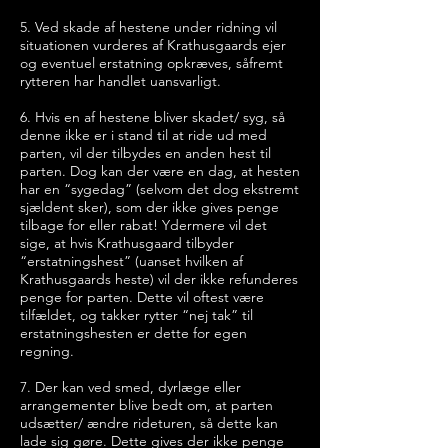
5. Ved skade af hestene under ridning vil
situationen vurderes af Krathusgaards ejer
og eventuel erstatning
opkræves, såfremt
rytteren har handlet uansvarligt.
6. Hvis en af hestene bliver skadet/ syg, så
denne ikke er i stand til at ride ud med
parten, vil der tilbydes en anden hest til
parten. Dog kan der være en dag, at hesten
har en “sygedag” (selvom det dog ekstremt
sjældent sker), som der ikke gives penge
tilbage for eller rabat! Ydermere vil det
sige, at hvis Krathusgaard tilbyder
“erstatningshest” (uanset hvilken af
Krathusgaards heste) vil der ikke refunderes
penge for parten. Dette vil oftest være
tilfældet, og takker rytter “nej tak” til
erstatningshesten er dette for egen
regning.
7. Der kan ved smed, dyrlæge eller
arrangementer blive bedt om, at parten
udsætter/ ændre rideturen, så dette kan
lade sig gøre. Dette gives der ikke penge