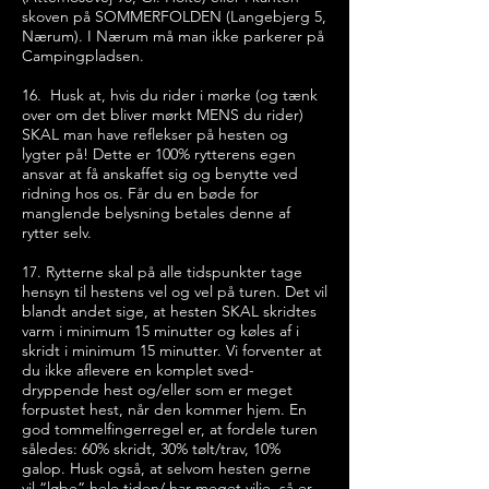
skoven på SOMMERFOLDEN (Langebjerg 5,
Nærum). I Nærum må man ikke parkerer på
Campingpladsen.
16. Husk at, hvis du rider i mørke (og tænk
over om det bliver mørkt MENS du rider)
SKAL man have reflekser på hesten og
lygter på! Dette er 100% rytterens egen
ansvar at få anskaffet sig og benytte ved
ridning hos os. Får du en bøde for
manglende belysning betales denne af
rytter selv.
17. Rytterne skal på alle tidspunkter tage
hensyn til hestens vel og vel på turen. Det vil
blandt andet sige, at hesten SKAL skridtes
varm i minimum 15 minutter og køles af i
skridt i minimum 15 minutter. Vi forventer at
du ikke aflevere en komplet sved-
dryppende hest og/eller som er meget
forpustet hest, når den kommer hjem. En
god tommelfingerregel er, at fordele turen
således: 60% skridt, 30% tølt/trav, 10%
galop. Husk også, at selvom hesten gerne
vil “løbe” hele tiden/ har meget vilje, så er